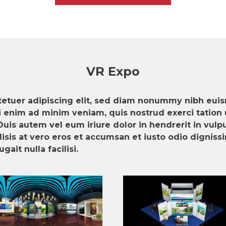
VR Expo
etuer adipiscing elit, sed diam nonummy nibh euis
 enim ad minim veniam, quis nostrud exerci tation ul
is autem vel eum iriure dolor in hendrerit in vulpu
cilisis at vero eros et accumsan et iusto odio dignis
gait nulla facilisi.