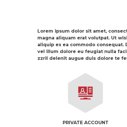
Lorem ipsum dolor sit amet, consect
magna aliquam erat volutpat. Ut wisi
aliquip ex ea commodo consequat. Du
vel illum dolore eu feugiat nulla fa
zzril delenit augue duis dolore te feu
PRIVATE ACCOUNT