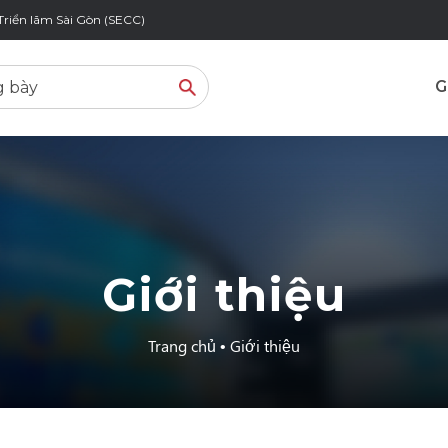
Triển lãm Sài Gòn (SECC)
G
Giới thiệu
Trang chủ
•
Giới thiệu