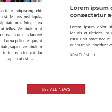
Lorem ipsum d
tetur adipiscing elit.
consectetur ad
est. Mauris nisl ligula,
lputate orci. Integer eu
Lorem ipsum dolor sit
ut tellus. Vestibulum ut
Mauris et ultricies ips
na a urna accumsan laoreet
cursus sit amet neque e
n id urna pellentesque, at
quam ut nisl tincidunt v
tate, sapien vestibulum
t tortor, non feugiat dui
XEM THÊM
lla sapien ut est …
SEE ALL NEWS