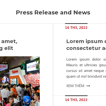
Press Release and News
16 TH3, 2022
 amet,
Lorem ipsum d
 elit
consectetur ad
Lorem ipsum dolor sit
Mauris et ultricies ips
cursus sit amet neque e
quam ut nisl tincidunt v
XEM THÊM
16 TH3, 2022