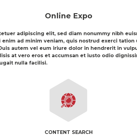
Online Expo
etuer adipiscing elit, sed diam nonummy nibh euis
 enim ad minim veniam, quis nostrud exerci tation ul
is autem vel eum iriure dolor in hendrerit in vulpu
cilisis at vero eros et accumsan et iusto odio dignis
gait nulla facilisi.
CONTENT SEARCH