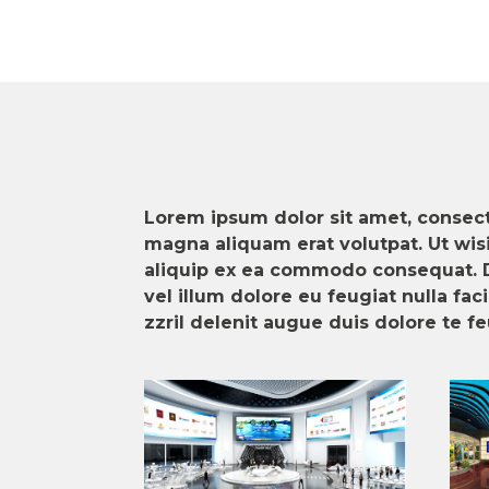
Lorem ipsum dolor sit amet, consect
magna aliquam erat volutpat. Ut wisi
aliquip ex ea commodo consequat. Du
vel illum dolore eu feugiat nulla fa
zzril delenit augue duis dolore te feu