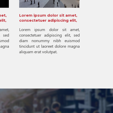
met,
Lorem ipsum dolor sit amet,
lit,
consectetuer adipiscing elit,
amet,
Lorem ipsum dolor sit amet,
, sed
consectetuer adipiscing elit, sed
smod
diam nonummy nibh euismod
magna
tincidunt ut laoreet dolore magna
aliquam erat volutpat.