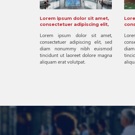
Lorem ipsum dolor sit amet,
Lore
consectetuer adipiscing elit,
cons
Lorem ipsum dolor sit amet,
Lore
consectetuer adipiscing elit, sed
cons
diam nonummy nibh euismod
dia
tincidunt ut laoreet dolore magna
tinc
aliquam erat volutpat.
aliqu