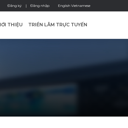
Đăng ký
Đăng nhập
English
Vietnamese
IỚI THIỆU
TRIỂN LÃM TRỰC TUYẾN