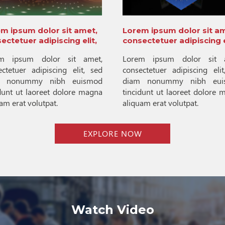
m ipsum dolor sit amet,
Lorem ipsum dolor sit a
ectetuer adipiscing elit,
consectetuer adipiscing e
m ipsum dolor sit amet,
Lorem ipsum dolor sit 
ectetuer adipiscing elit, sed
consectetuer adipiscing elit
m nonummy nibh euismod
diam nonummy nibh eui
idunt ut laoreet dolore magna
tincidunt ut laoreet dolore 
am erat volutpat.
aliquam erat volutpat.
EXPLORE NOW
Watch Video