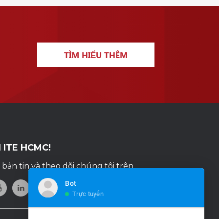
TÌM HIỂU THÊM
I ITE HCMC!
bản tin và theo dõi chúng tôi trên
Bot
Trực tuyến