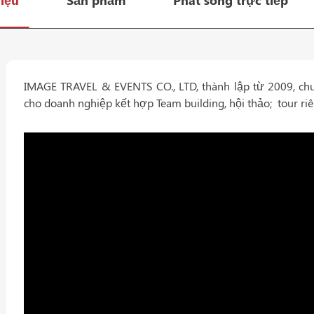
hiệu
Sản phẩm
Phát sóng trực tiếp
IMAGE TRAVEL & EVENTS CO., LTD, thành lập từ 2009, chuy
cho doanh nghiệp kết hợp Team building, hội thảo; tour r