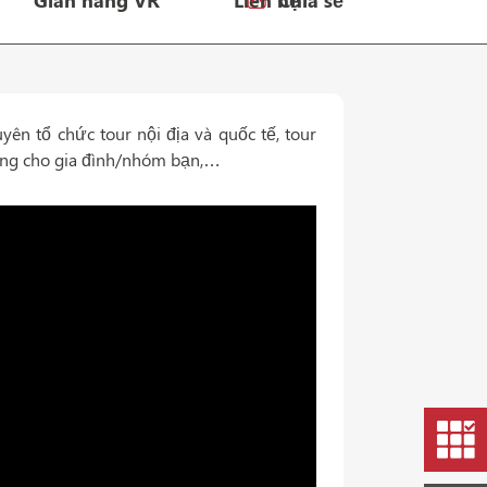
Gian hàng VR
Liên hệ
Chia sẻ
ên tổ chức tour nội địa và quốc tế, tour
iêng cho gia đình/nhóm bạn,…