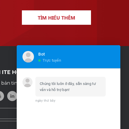
TÌM HIỂU THÊM
Bot
Trực tuyến
I ITE HCMC!
bản tin và theo dõi chúng tôi trên
Chúng tôi luôn ở đây, sẵn sàng tư
vấn và hỗ trợ bạn!
ngày thứ bảy
12:41 AM