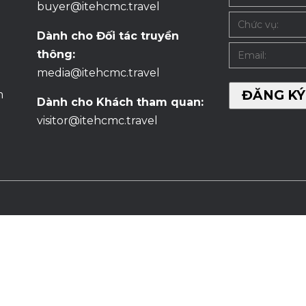
buyer@itehcmc.travel
Dành cho Đối tác truyền
thông:
media@itehcmc.travel
m
Dành cho Khách tham quan:
visitor@itehcmc.travel