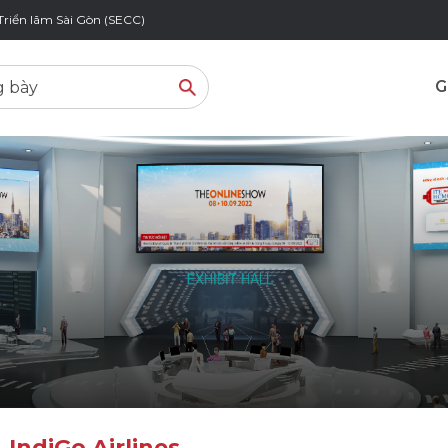
Triển lãm Sài Gòn (SECC)
G
IndiGo Airlines