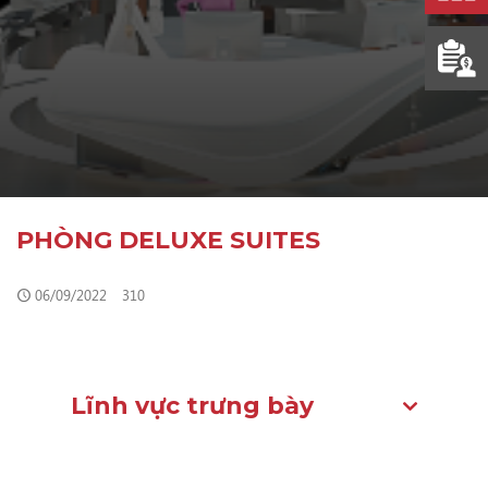
PHÒNG DELUXE SUITES
06/09/2022
310
Lĩnh vực trưng bày