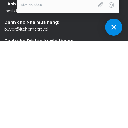
Dành cho Nhà trưng bày:
exhibitor@itehcmc.travel
Dành cho Nhà mua hàng:
buyer@itehcmc.travel
Dành cho Đối tác truyền thông:
media@itehcmc.travel
Dành cho Khách tham quan:
visitor@itehcmc.travel
KẾT NỐI VỚI ITE HCMC!
Đăng ký nhận bản tin và theo dõi chúng tôi trên