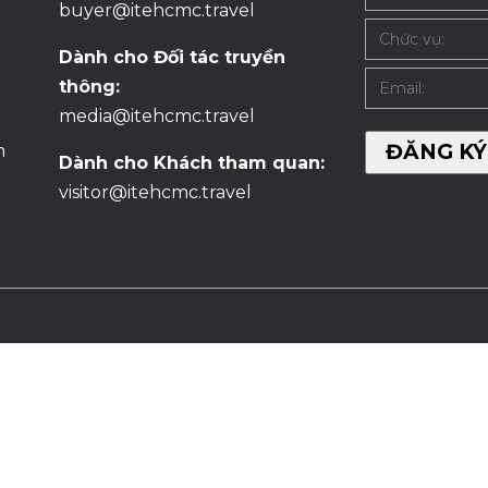
buyer@itehcmc.travel
Dành cho Đối tác truyền
thông:
media@itehcmc.travel
m
Dành cho Khách tham quan:
visitor@itehcmc.travel