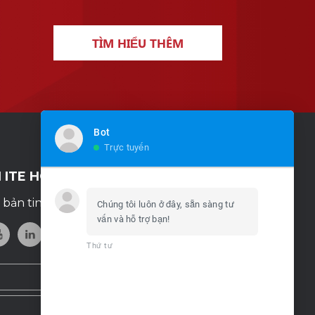
TÌM HIỂU THÊM
Bot
Trực tuyến
I ITE HCMC!
bản tin và theo dõi chúng tôi trên
Chúng tôi luôn ở đây, sẵn sàng tư
vấn và hỗ trợ bạn!
Thứ tư
07:20 PM