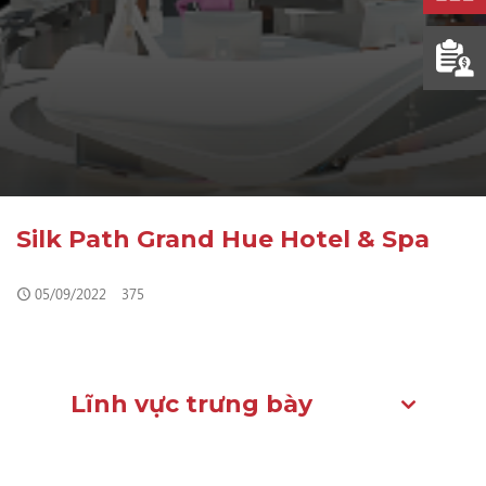
Silk Path Grand Hue Hotel & Spa
05/09/2022
375
Lĩnh vực trưng bày