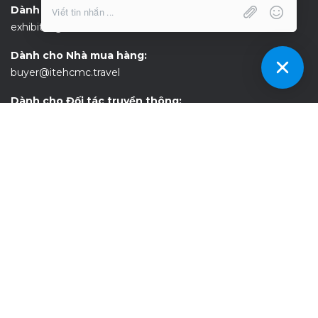
Dành cho Nhà trưng bày:
exhibitor@itehcmc.travel
Dành cho Nhà mua hàng:
buyer@itehcmc.travel
Dành cho Đối tác truyền thông:
media@itehcmc.travel
Dành cho Khách tham quan:
visitor@itehcmc.travel
KẾT NỐI VỚI ITE HCMC!
Đăng ký nhận bản tin và theo dõi chúng tôi trên